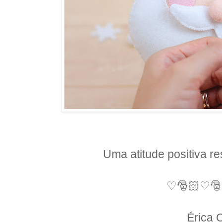
Uma atitude positiva res
♡
🎅🏻♡

Érica 