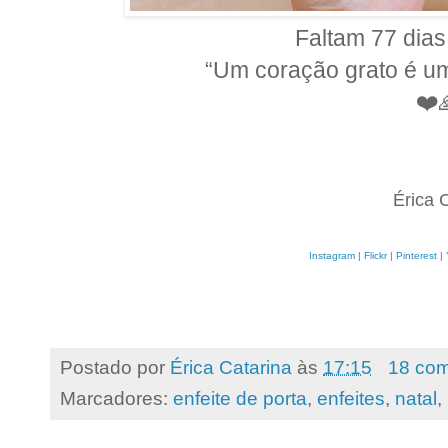
Faltam 77 dias
“Um coração grato é u
❤️
Érica 
Instagram
|
Flickr
|
Pinterest
|
Postado por
Érica Catarina
às
17:15
18 com
Marcadores:
enfeite de porta
,
enfeites
,
natal
,