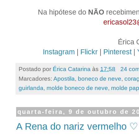
Na hipótese do
NÃO
recebiment
ericasol2
Érica 
Instagram
|
Flickr
|
Pinterest
|
Postado por
Érica Catarina
às
17:58
24 com
Marcadores:
Apostila
,
boneco de neve
,
cora
guirlanda
,
molde boneco de neve
,
molde pap
quarta-feira, 9 de outubro de 2
A Rena do nariz vermelho ♡