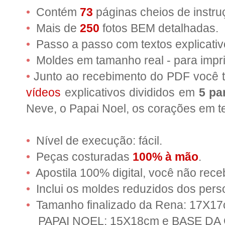
•
Contém
73
páginas cheios de instruçõ
•
Mais de
250
fotos BEM detalhadas.
•
Passo a passo com textos explicativ
•
Moldes em tamanho real - para impr
•
Junto ao recebimento do PDF você t
vídeos
explicativos divididos em
5 pa
Neve, o Papai Noel, os corações em te
•
Nível de execução: fácil.
•
Peças costuradas
100% à mão
.
•
Apostila 100% digital, você não rece
•
Inclui os moldes reduzidos dos per
•
Tamanho finalizado da Rena: 17X1
PAPAI NOEL: 15X18cm e BASE DA 