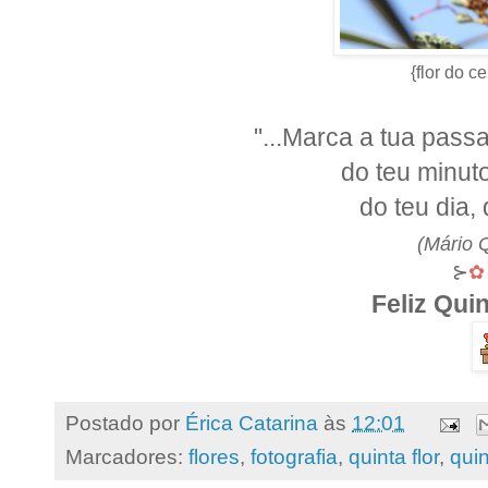
{flor do c
"...Marca a tua passa
do teu minuto
do teu dia, 
(Mário 
⊱
✿
Feliz Qui
Postado por
Érica Catarina
às
12:01
Marcadores:
flores
,
fotografia
,
quinta flor
,
quin