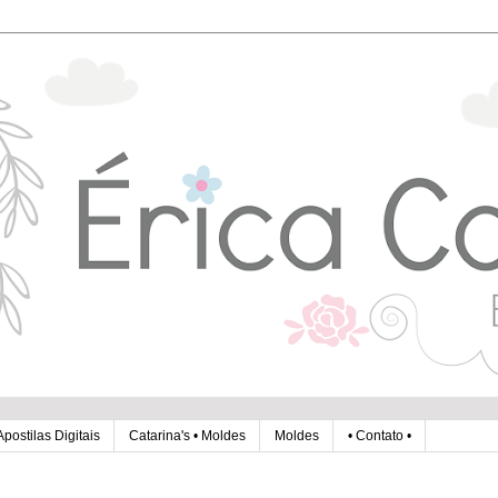
Apostilas Digitais
Catarina's • Moldes
Moldes
• Contato •