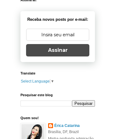
Assina aí!
Receba novos posts por e-mail:
Assinar
Translate
Select Language
▼
Pesquisar este blog
Quem sou!
Érica Catarina
Brasília, DF, Brazil
Minha profunda admiração