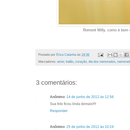
Romont Willy, como é bom c
Postado por
Érica Catarina
às
18:36
Marcadores:
amor
,
balão
,
coração
,
dia dos namorados
,
namorad
3 comentários:
Anônimo
14 de junho de 2012 às 12:56
Sua foto ficou linda demais!!!!
Responder
Anônimo
25 de junho de 2012 às 10:24