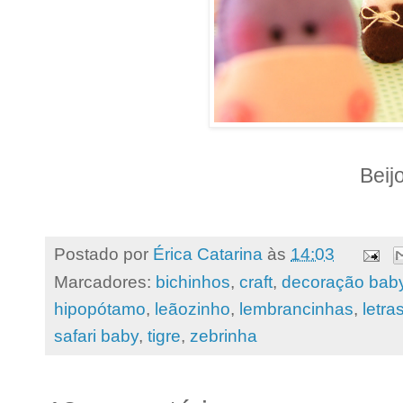
Beij
Postado por
Érica Catarina
às
14:03
Marcadores:
bichinhos
,
craft
,
decoração bab
hipopótamo
,
leãozinho
,
lembrancinhas
,
letra
safari baby
,
tigre
,
zebrinha