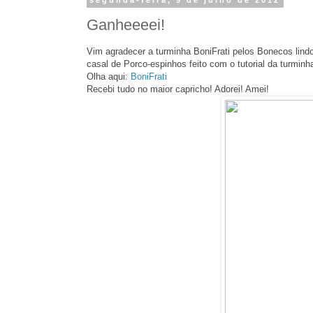
segunda-feira, 9 de julho de 2012
Ganheeeei!
Vim agradecer a turminha BoniFrati pelos Bonecos lin
casal de Porco-espinhos feito com o tutorial da turminh
Olha aqui:
BoniFrati
Recebi tudo no maior capricho! Adorei! Amei!