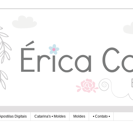
Apostilas Digitais
Catarina's • Moldes
Moldes
• Contato •