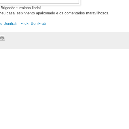
Brigadão turminha linda!
 meu casal espinhento apaixonado e os comentários maravilhosos.
te Bonifrati
|
Flickr BoniFrati