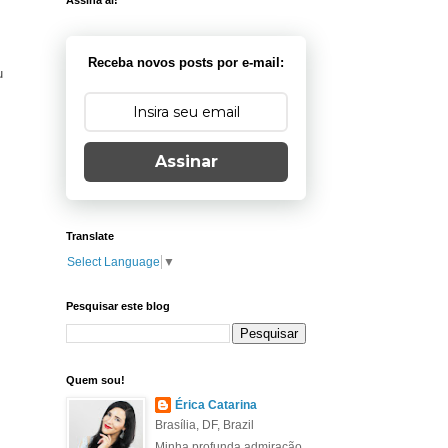
Assina aí!
Receba novos posts por e-mail:
u
Assinar
Translate
Select Language
▼
Pesquisar este blog
Quem sou!
Érica Catarina
Brasília, DF, Brazil
Minha profunda admiração