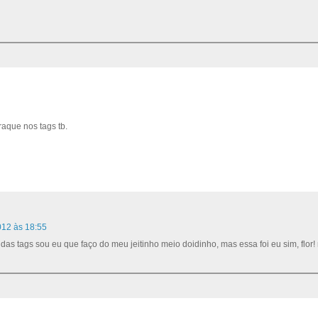
raque nos tags tb.
012 às 18:55
das tags sou eu que faço do meu jeitinho meio doidinho, mas essa foi eu sim, flor! 