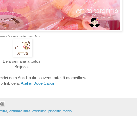
medida das ovelhinhas: 10 cm
Bela semana a todos!
Beijocas.
endei com Ana Paula Louvem, artesã maravilhosa.
o link dela:
Atelier Doce Sabor
feltro
,
lembrancinhas
,
ovelhinha
,
pingente
,
tecido