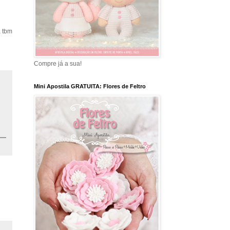
a tbm
Compre já a sua!
Mini Apostila GRATUITA: Flores de Feltro