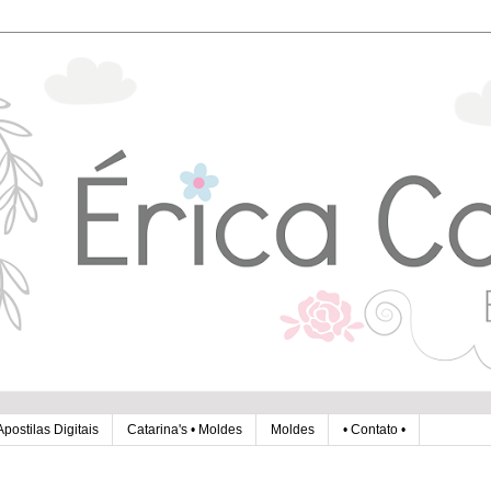
Apostilas Digitais
Catarina's • Moldes
Moldes
• Contato •