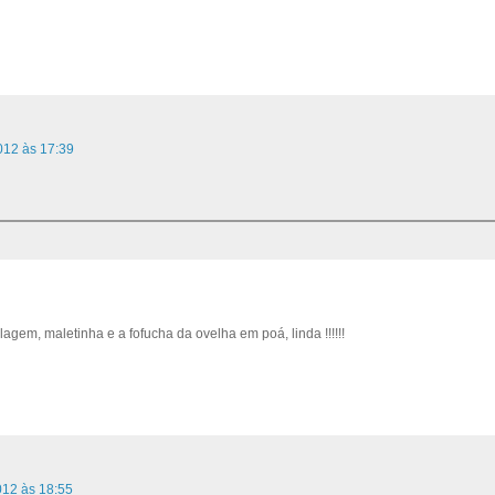
012 às 17:39
agem, maletinha e a fofucha da ovelha em poá, linda !!!!!!
012 às 18:55