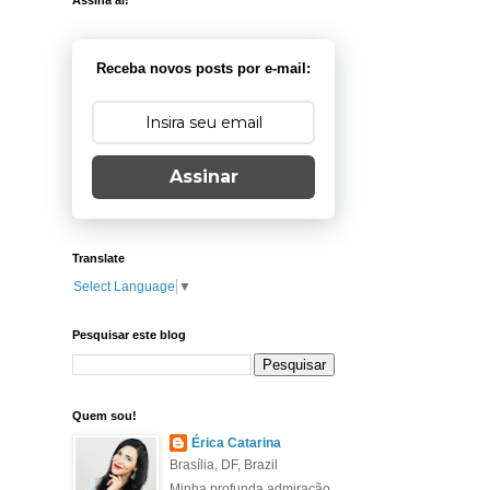
Assina aí!
Receba novos posts por e-mail:
Assinar
Translate
Select Language
▼
Pesquisar este blog
Quem sou!
Érica Catarina
Brasília, DF, Brazil
Minha profunda admiração