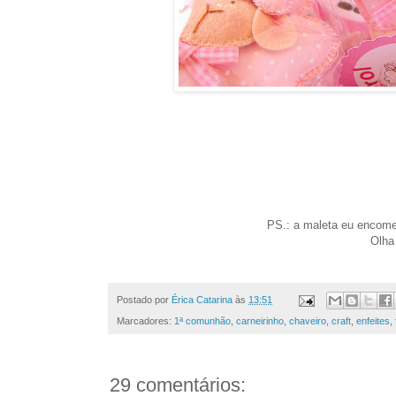
PS.: a maleta eu encom
Olha 
Postado por
Érica Catarina
às
13:51
Marcadores:
1ª comunhão
,
carneirinho
,
chaveiro
,
craft
,
enfeites
,
29 comentários: