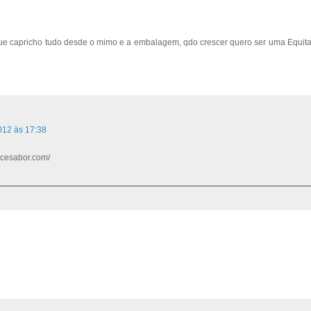
 que capricho tudo desde o mimo e a embalagem, qdo crescer quero ser uma Equit
012 às 17:38
docesabor.com/