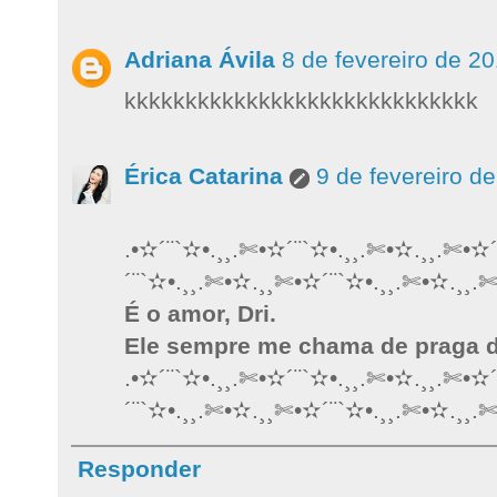
Adriana Ávila
8 de fevereiro de 2
kkkkkkkkkkkkkkkkkkkkkkkkkkkkk
Érica Catarina
9 de fevereiro d
.•✫´¨`✫•.¸¸.✄•✫´¨`✫•.¸¸.✄•✫.¸¸.✄•✫
´¨`✫•.¸¸.✄•✫.¸¸✄•✫´¨`✫•.¸¸.✄•✫.¸¸.
É o amor, Dri.
Ele sempre me chama de praga d
.•✫´¨`✫•.¸¸.✄•✫´¨`✫•.¸¸.✄•✫.¸¸.✄•✫
´¨`✫•.¸¸.✄•✫.¸¸✄•✫´¨`✫•.¸¸.✄•✫.¸¸.
Responder