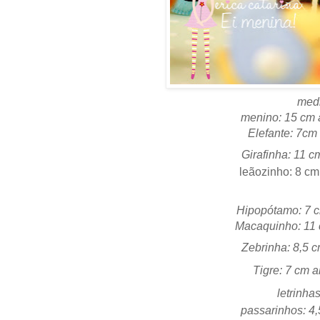
med
menino: 15 cm a
Elefante: 7cm
Girafinha: 11 cm
leãozinho: 8 cm
Hipopótamo: 7 c
Macaquinho: 11 c
Zebrinha: 8,5 c
Tigre: 7 cm a
letrinhas
passarinhos: 4,