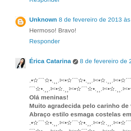
Unknown
8 de fevereiro de 2013 às
Hermoso! Bravo!
Responder
Érica Catarina
8 de fevereiro de
.•✫´¨`✫•.¸¸.✄•✫´¨`✫•.¸¸.✄•✫.¸¸.✄•✫´
´¨`✫•.¸¸.✄•✫.¸¸✄•✫´¨`✫•.¸¸.✄•✫.¸¸.✄•
Olá meninas!
Muito agradecida pelo carinho de
Abraço estilo esmaga costelas e
.•✫´¨`✫•.¸¸.✄•✫´¨`✫•.¸¸.✄•✫.¸¸.✄•✫´