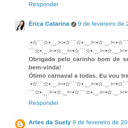
Responder
Érica Catarina
9 de fevereiro de
.•✫´¨`✫•.¸¸.✄•✫´¨`✫•.¸¸.✄•✫.¸¸.✄•✫´
´¨`✫•.¸¸.✄•✫.¸¸✄•✫´¨`✫•.¸¸.✄•✫.¸¸.✄•
Obrigada pelo carinho bom de se
bem-vinda!
Ótimo carnaval a todas. Eu vou tr
.•✫´¨`✫•.¸¸.✄•✫´¨`✫•.¸¸.✄•✫.¸¸.✄•✫´
´¨`✫•.¸¸.✄•✫.¸¸✄•✫´¨`✫•.¸¸.✄•✫.¸¸.✄•
Responder
Artes da Suely
9 de fevereiro de 2