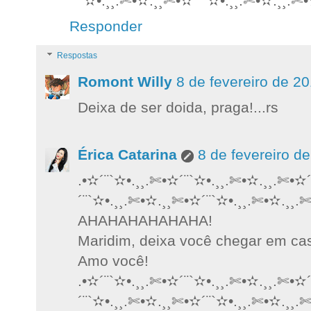
´¨`✫•.¸¸.✄•✫.¸¸✄•✫´¨`✫•.¸¸.✄•✫.¸¸.✄•
Responder
Respostas
Romont Willy
8 de fevereiro de 2
Deixa de ser doida, praga!...rs
Érica Catarina
8 de fevereiro d
.•✫´¨`✫•.¸¸.✄•✫´¨`✫•.¸¸.✄•✫.¸¸.✄•✫
´¨`✫•.¸¸.✄•✫.¸¸✄•✫´¨`✫•.¸¸.✄•✫.¸¸.
AHAHAHAHAHAHA!
Maridim, deixa você chegar em cas
Amo você!
.•✫´¨`✫•.¸¸.✄•✫´¨`✫•.¸¸.✄•✫.¸¸.✄•✫
´¨`✫•.¸¸.✄•✫.¸¸✄•✫´¨`✫•.¸¸.✄•✫.¸¸.