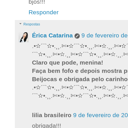
bjos!!!
Responder
Respostas
Érica Catarina
9 de fevereiro d
.•✫´¨`✫•.¸¸.✄•✫´¨`✫•.¸¸.✄•✫.¸¸.✄•✫
´¨`✫•.¸¸.✄•✫.¸¸✄•✫´¨`✫•.¸¸.✄•✫.¸¸.
Claro que pode, menina!
Faça bem fofo e depois mostra p
Beijocas e obrigada pelo carinho
.•✫´¨`✫•.¸¸.✄•✫´¨`✫•.¸¸.✄•✫.¸¸.✄•✫
´¨`✫•.¸¸.✄•✫.¸¸✄•✫´¨`✫•.¸¸.✄•✫.¸¸.
lilia brasileiro
9 de fevereiro de 2
obrigada!!!