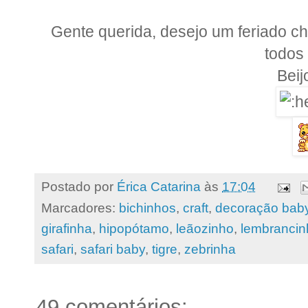
Gente querida, desejo um feriado ch
todos
Beij
Postado por
Érica Catarina
às
17:04
Marcadores:
bichinhos
,
craft
,
decoração bab
girafinha
,
hipopótamo
,
leãozinho
,
lembrancin
safari
,
safari baby
,
tigre
,
zebrinha
49 comentários: