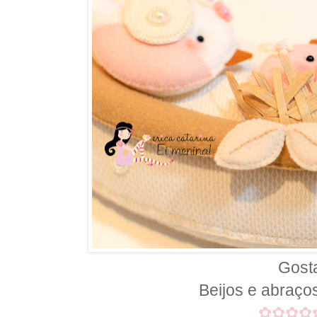
Gost
Beijos e abraço
✿
✿
✿
✿